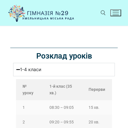
Розклад уроків
1-4 класи
№
1-й клас (35
Перерви
уроку
хв.)
1
08:30 – 09:05
15 хв.
2
09:20 – 09:55
20 хв.