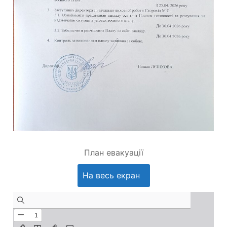
План евакуації
На весь екран